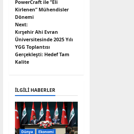
PowerCraft ile “Eli
s
Kirlenen” Mühendisler
t
Dönemi
Next:
n
Kırşehir Ahi Evran
Üniversitesinde 2025 Yılı
a
YGG Toplantısı
v
Gerçekleşti: Hedef Tam
Kalite
i
g
İLGILI HABERLER
a
t
i
o
Dünya
Ekonomi