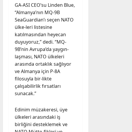
GA-ASI CEO’su Linden Blue,
“Almanya’nın MQ-9B
SeaGuardian’ı seçen NATO
ülke-leri listesine
katılmasından heyecan
duyuyoruz,” dedi. “MQ-
9B’nin Avrupa’da yaygın-
laşması, NATO ülkeleri
arasında ortaklık sağlıyor
ve Almanya için P-8A
filosuyla bir-likte
çalışabilirlik fırsatları
sunacak.”
Edinim müzakeresi, üye
ülkeleri arasındaki iş
birliğini desteklemek ve
NATO Mütte-fikleri ve