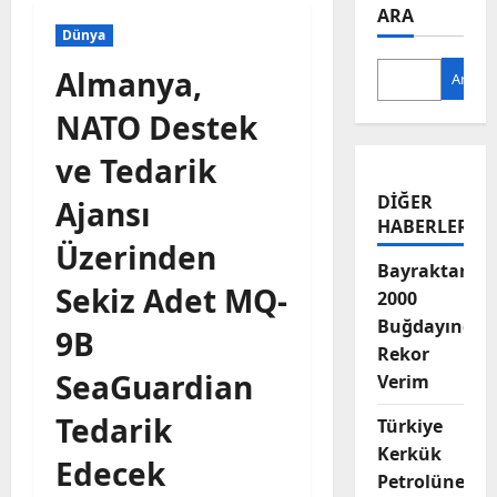
ARA
Dünya
Almanya,
Ara
NATO Destek
ve Tedarik
DIĞER
Ajansı
HABERLER
Üzerinden
Bayraktar-
Sekiz Adet MQ-
2000
Buğdayında
9B
Rekor
SeaGuardian
Verim
Tedarik
Türkiye
Kerkük
Edecek
Petrolüne