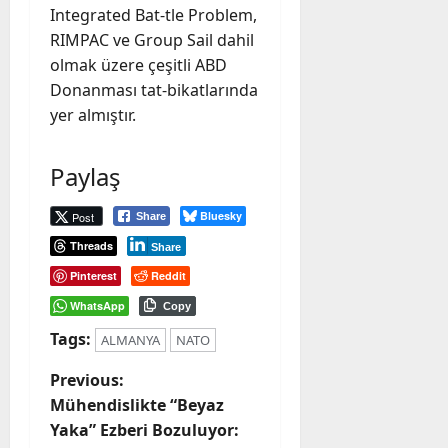
Integrated Bat-tle Problem,
RIMPAC ve Group Sail dahil
olmak üzere çeşitli ABD
Donanması tat-bikatlarında
yer almıştır.
Paylaş
Bluesky
Post
Share
Threads
Share
Pinterest
Reddit
WhatsApp
Copy
Tags:
ALMANYA
NATO
P
Previous:
Mühendislikte “Beyaz
o
Yaka” Ezberi Bozuluyor: