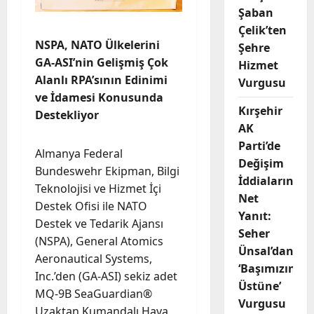
Şaban
Çelik’ten
NSPA, NATO Ülkelerini
Şehre
GA-ASI’nin Gelişmiş Çok
Hizmet
Alanlı RPA’sının Edinimi
Vurgusu
ve İdamesi Konusunda
Kırşehir
Destekliyor
AK
Parti’de
Almanya Federal
Değişim
Bundeswehr Ekipman, Bilgi
İddialarına
Teknolojisi ve Hizmet İçi
Net
Destek Ofisi ile NATO
Yanıt:
Destek ve Tedarik Ajansı
Seher
(NSPA), General Atomics
Ünsal’dan
Aeronautical Systems,
‘Başımızın
Inc.’den (GA-ASI) sekiz adet
Üstüne’
MQ-9B SeaGuardian®
Vurgusu
Uzaktan Kumandalı Hava