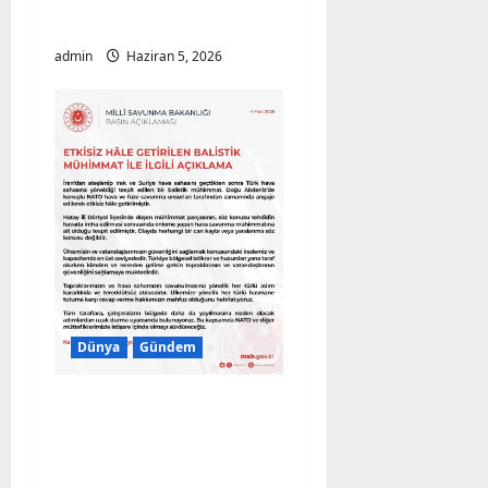
Başlatıldı
admin
Haziran 5, 2026
Dünya
Gündem
MSB’den Son Dakika
Açıklaması: Türk Hava
Sahasına Yönelen İran
Füzesi İmha Edildi!