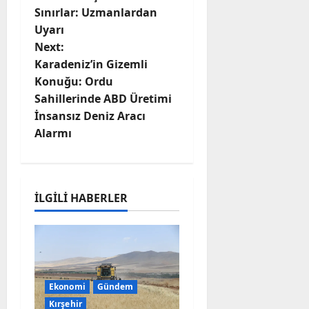
Sınırlar: Uzmanlardan
s
Uyarı
t
Next:
Karadeniz’in Gizemli
n
Konuğu: Ordu
Sahillerinde ABD Üretimi
a
İnsansız Deniz Aracı
v
Alarmı
i
g
İLGILI HABERLER
a
t
i
Ekonomi
Gündem
Kırşehir