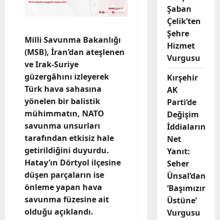
Şaban
Çelik’ten
Şehre
Milli Savunma Bakanlığı
Hizmet
(MSB), İran’dan ateşlenen
Vurgusu
ve Irak-Suriye
güzergâhını izleyerek
Kırşehir
Türk hava sahasına
AK
yönelen bir balistik
Parti’de
mühimmatın, NATO
Değişim
savunma unsurları
İddialarına
tarafından etkisiz hale
Net
getirildiğini duyurdu.
Yanıt:
Hatay’ın Dörtyol ilçesine
Seher
düşen parçaların ise
Ünsal’dan
önleme yapan hava
‘Başımızın
savunma füzesine ait
Üstüne’
olduğu açıklandı.
Vurgusu