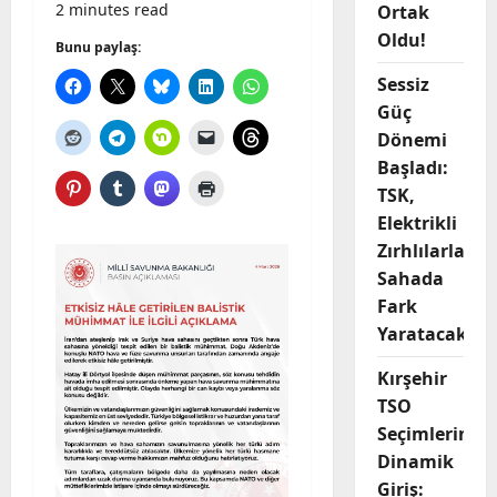
2 minutes read
Ortak
Oldu!
Bunu paylaş:
Sessiz
Güç
Dönemi
Başladı:
TSK,
Elektrikli
Zırhlılarla
Sahada
Fark
Yaratacak
Kırşehir
TSO
Seçimlerine
Dinamik
Giriş: