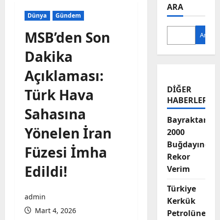
ARA
Dünya
Gündem
MSB’den Son
Ara
Dakika
Açıklaması:
DIĞER
Türk Hava
HABERLER
Sahasına
Bayraktar-
Yönelen İran
2000
Buğdayında
Füzesi İmha
Rekor
Edildi!
Verim
Türkiye
admin
Kerkük
Mart 4, 2026
Petrolüne