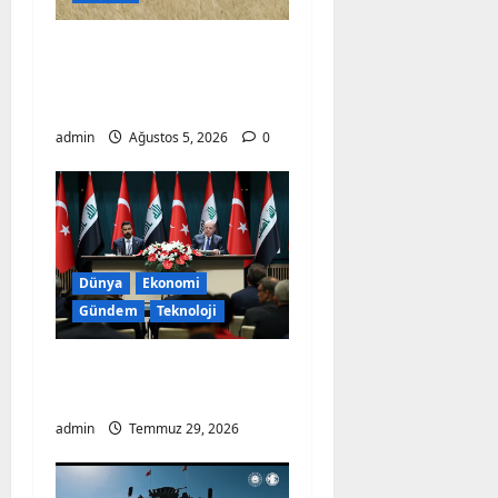
o
n
Bayraktar-2000
Buğdayında Rekor
Verim
admin
Ağustos 5, 2026
0
Dünya
Ekonomi
Gündem
Teknoloji
Türkiye Kerkük
Petrolüne Ortak Oldu!
admin
Temmuz 29, 2026