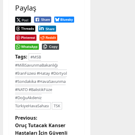
Paylaş
Bluesky
Post
Share
Threads
Share
Pinterest
Reddit
WhatsApp
Copy
Tags:
#MSB
#MilliSavunmaBakanlığı
#İranFüzesi #Hatay #Dörtyol
#Sondakika #HavaSavunma
#NATO #BalistikFüze
#DoğuAkdeniz
TürkiyeHavaSahası
TSK
P
Previous:
Oruç Tutacak Kanser
o
Hastaları İçin Güvenli