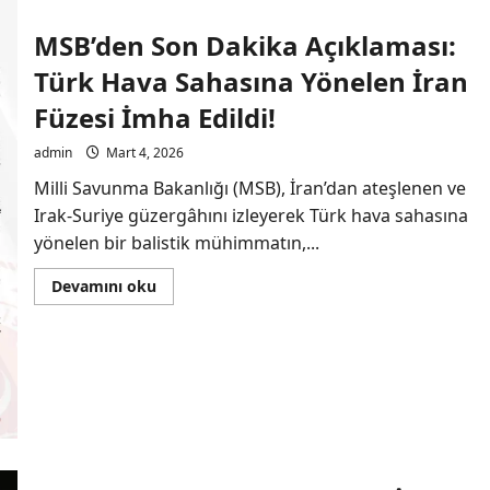
Çapında
Üretim
MSB’den Son Dakika Açıklaması:
Durduruldu,
Kapsamlı
Türk Hava Sahasına Yönelen İran
Soruşturma
Başlatıldı
Füzesi İmha Edildi!
admin
Mart 4, 2026
Milli Savunma Bakanlığı (MSB), İran’dan ateşlenen ve
Irak-Suriye güzergâhını izleyerek Türk hava sahasına
yönelen bir balistik mühimmatın,...
Read
Devamını oku
more
about
MSB’den
Son
Dakika
Açıklaması:
Türk
Hava
Sahasına
Yönelen
İran
Füzesi
İmha