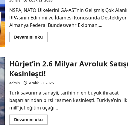
admin
Ocak 13, 2026
NSPA, NATO Ülkelerini GA-ASI’nin Gelişmiş Çok Alanlı
RPA’sının Edinimi ve İdamesi Konusunda Destekliyor
Almanya Federal Bundeswehr Ekipman,...
Read
Devamını oku
more
about
Almanya,
NATO
Destek
Hürjet’in 2.6 Milyar Avroluk Satışı
ve
Tedarik
Ajansı
Kesinleşti!
Üzerinden
Sekiz
Adet
admin
Aralık 30, 2025
MQ-
9B
Türk savunma sanayii, tarihinin en büyük ihracat
SeaGuardian
Tedarik
başarılarından birsi resmen kesinleşti. Türkiye’nin ilk
Edecek
millî jet eğitim uçağı...
Read
Devamını oku
more
about
Hürjet’in