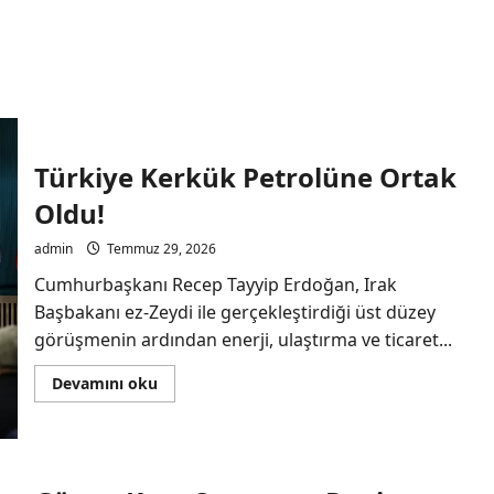
Türkiye Kerkük Petrolüne Ortak
Oldu!
admin
Temmuz 29, 2026
Cumhurbaşkanı Recep Tayyip Erdoğan, Irak
Başbakanı ez-Zeydi ile gerçekleştirdiği üst düzey
görüşmenin ardından enerji, ulaştırma ve ticaret...
Read
Devamını oku
more
about
Türkiye
Kerkük
Petrolüne
Ortak
Oldu!