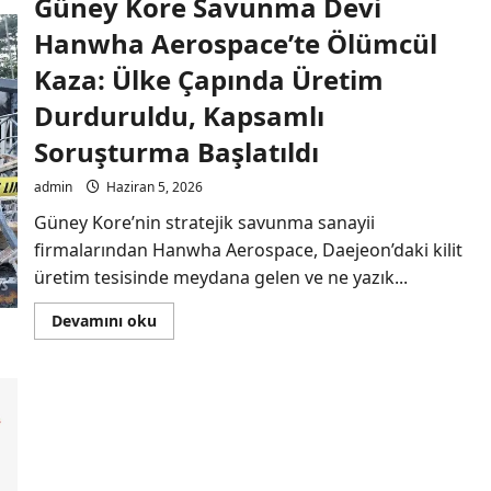
Güney Kore Savunma Devi
Hanwha Aerospace’te Ölümcül
Kaza: Ülke Çapında Üretim
Durduruldu, Kapsamlı
Soruşturma Başlatıldı
admin
Haziran 5, 2026
Güney Kore’nin stratejik savunma sanayii
firmalarından Hanwha Aerospace, Daejeon’daki kilit
üretim tesisinde meydana gelen ve ne yazık...
Read
Devamını oku
more
about
Güney
Kore
Savunma
Devi
Hanwha
Aerospace’te
Ölümcül
Kaza:
Ülke