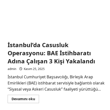
2.6
Milyar
Avroluk
Satışı
Kesinleşti!
İstanbul’da Casusluk
Operasyonu: BAE İstihbaratı
Adına Çalışan 3 Kişi Yakalandı
admin
Kasım 25, 2025
İstanbul Cumhuriyet Başsavcılığı, Birleşik Arap
Emirlikleri (BAE) istihbarat servisiyle bağlantılı olarak
“Siyasal veya Askeri Casusluk” faaliyeti yürüttüğü...
Read
Devamını oku
more
about
İstanbul’da