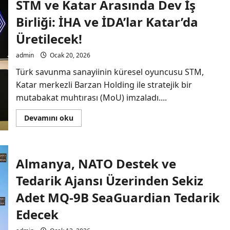
STM ve Katar Arasında Dev İş
Edildi!
Birliği: İHA ve İDA’lar Katar’da
Üretilecek!
admin
Ocak 20, 2026
Türk savunma sanayiinin küresel oyuncusu STM,
Katar merkezli Barzan Holding ile stratejik bir
mutabakat muhtırası (MoU) imzaladı....
Read
Devamını oku
more
about
STM
ve
Katar
Almanya, NATO Destek ve
Arasında
Dev
İş
Tedarik Ajansı Üzerinden Sekiz
Birliği:
İHA
Adet MQ-9B SeaGuardian Tedarik
ve
İDA’lar
Edecek
Katar’da
Üretilecek!