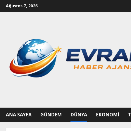
Skip
Ağustos 7, 2026
to
content
ANA SAYFA
GÜNDEM
DÜNYA
EKONOMI
T