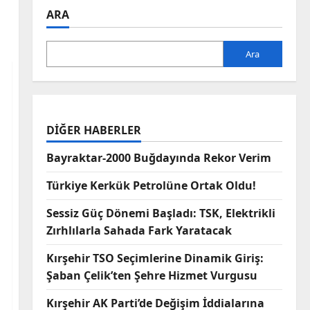
ARA
Ara
DIĞER HABERLER
Bayraktar-2000 Buğdayında Rekor Verim
Türkiye Kerkük Petrolüne Ortak Oldu!
Sessiz Güç Dönemi Başladı: TSK, Elektrikli
Zırhlılarla Sahada Fark Yaratacak
Kırşehir TSO Seçimlerine Dinamik Giriş:
Şaban Çelik’ten Şehre Hizmet Vurgusu
Kırşehir AK Parti’de Değişim İddialarına