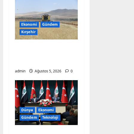
g
a
t
Ekonomi
Gündem
Kırşehir
i
Bayraktar-2000
o
Buğdayında Rekor
n
Verim
admin
Ağustos 5, 2026
0
Dünya
Ekonomi
Gündem
Teknoloji
Türkiye Kerkük