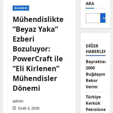
ARA
Gündem
Mühendislikte
Ara
“Beyaz Yaka”
Ezberi
DIĞER
Bozuluyor:
HABERLER
PowerCraft ile
Bayraktar-
“Eli Kirlenen”
2000
Buğdayında
Mühendisler
Rekor
Dönemi
Verim
Türkiye
admin
Kerkük
Ocak 3, 2026
Petrolüne