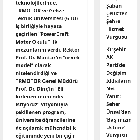
teknolojilerinde,
Şaban
TRMOTOR ve Gebze
Çelik’ten
Teknik Üniversitesi (GTÜ)
Şehre
iş birliğiyle hayata
Hizmet
geçirilen “PowerCraft
Vurgusu
Motor Okulu” ilk
Kırşehir
mezunlarını verdi. Rektör
AK
Prof. Dr. Mantar’ın “örnek
Parti’de
model” olarak
Değişim
nitelendirdiği ve
İddialarına
TRMOTOR Genel Müdürü
Net
Prof. Dr. Dinç’in “Eli
Yanıt:
kirlenen mühendis
Seher
istiyoruz” vizyonuyla
Ünsal’dan
şekillenen program,
‘Başımızın
üniversite öğrencilerine
Üstüne’
de açılarak mühendislik
Vurgusu
eğitiminde yeni bir çığır