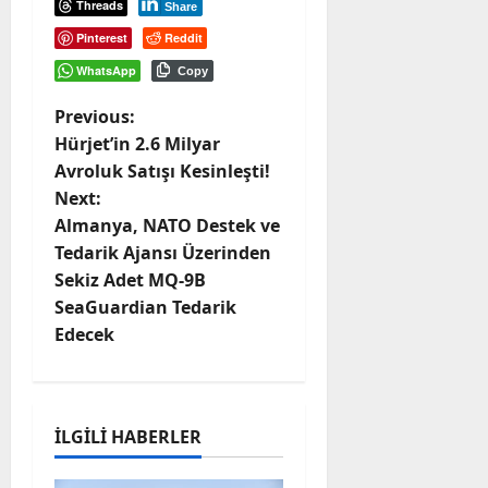
Threads
Share
Pinterest
Reddit
WhatsApp
Copy
P
Previous:
Hürjet’in 2.6 Milyar
o
Avroluk Satışı Kesinleşti!
Next:
s
Almanya, NATO Destek ve
t
Tedarik Ajansı Üzerinden
Sekiz Adet MQ-9B
n
SeaGuardian Tedarik
Edecek
a
v
i
İLGILI HABERLER