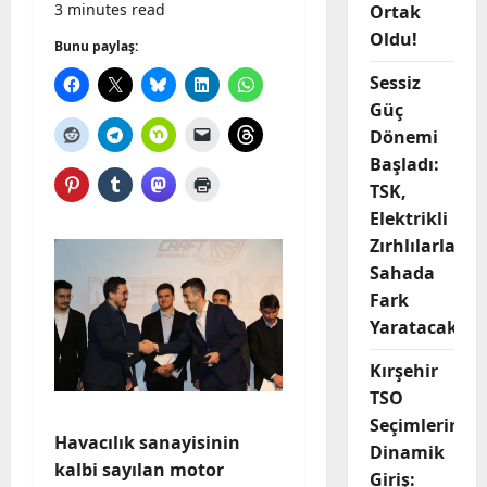
3 minutes read
Ortak
Oldu!
Bunu paylaş:
Sessiz
Güç
Dönemi
Başladı:
TSK,
Elektrikli
Zırhlılarla
Sahada
Fark
Yaratacak
Kırşehir
TSO
Seçimlerine
Havacılık sanayisinin
Dinamik
kalbi sayılan motor
Giriş: