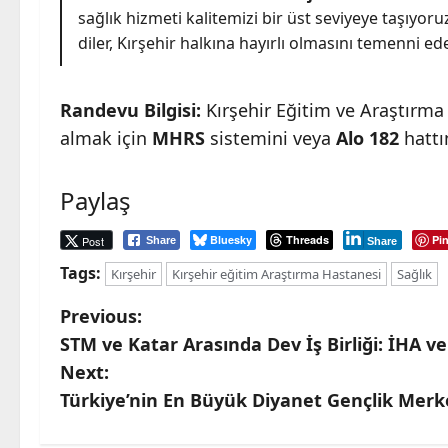
sağlık hizmeti kalitemizi bir üst seviyeye taşıyor
diler, Kırşehir halkına hayırlı olmasını temenni ede
Randevu Bilgisi:
Kırşehir Eğitim ve Araştırma
almak için
MHRS
sistemini veya
Alo 182
hattın
Paylaş
Bluesky
Threads
Pin
Post
Share
Share
Tags:
Kırşehir
Kırşehir eğitim Araştırma Hastanesi
Sağlık
P
Previous:
STM ve Katar Arasında Dev İş Birliği: İHA ve
o
Next:
s
Türkiye’nin En Büyük Diyanet Gençlik Merkez
t