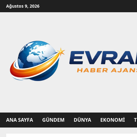
Skip
Ağustos 9, 2026
to
content
ANA SAYFA
GÜNDEM
DÜNYA
EKONOMI
T