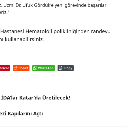
uz. Uzm. Dr. Ufuk Gördük’e yeni görevinde başarılar
riz.”
 Hastanesi Hematoloji polikliniğinden randevu
ı kullanabilirsiniz.
terest
Reddit
WhatsApp
Copy
 İDA’lar Katar’da Üretilecek!
i Kapılarını Açtı