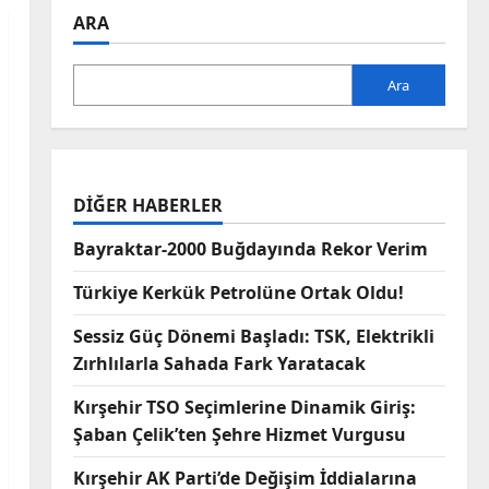
ARA
Ara
DIĞER HABERLER
Bayraktar-2000 Buğdayında Rekor Verim
Türkiye Kerkük Petrolüne Ortak Oldu!
Sessiz Güç Dönemi Başladı: TSK, Elektrikli
Zırhlılarla Sahada Fark Yaratacak
Kırşehir TSO Seçimlerine Dinamik Giriş:
Şaban Çelik’ten Şehre Hizmet Vurgusu
Kırşehir AK Parti’de Değişim İddialarına