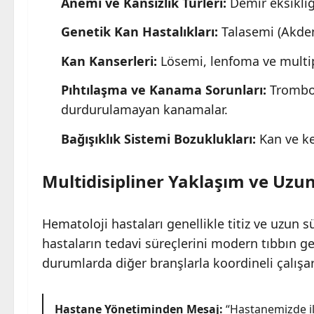
Anemi ve Kansızlık Türleri:
Demir eksikliği
Genetik Kan Hastalıkları:
Talasemi (Akdeni
Kan Kanserleri:
Lösemi, lenfoma ve multip
Pıhtılaşma ve Kanama Sorunları:
Trombos
durdurulamayan kanamalar.
Bağışıklık Sistemi Bozuklukları:
Kan ve ke
Multidisipliner Yaklaşım ve Uzu
Hematoloji hastaları genellikle titiz ve uzun sü
hastaların tedavi süreçlerini modern tıbbın ge
durumlarda diğer branşlarla koordineli çalış
Hastane Yönetiminden Mesaj:
“Hastanemizde ilk