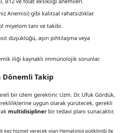
, B12 ve folat eksikliği anemileri.
z Anemisi) gibi kalıtsal rahatsızlıklar.
l miyelom tanı ve takibi.
it düşüklüğü, aşırı pıhtılaşma veya
mik iliği kaynaklı immünolojik sorunlar.
n Dönemli Takip
reli bir izlem gerektirir. Uzm. Dr. Ufuk Gördük,
rekliliklerine uygun olarak yürütecek, gerekli
arak
multidisipliner
bir tedavi planı sunacaktır.
 kez hizmet verecek olan Hematoloji polikliniği ile