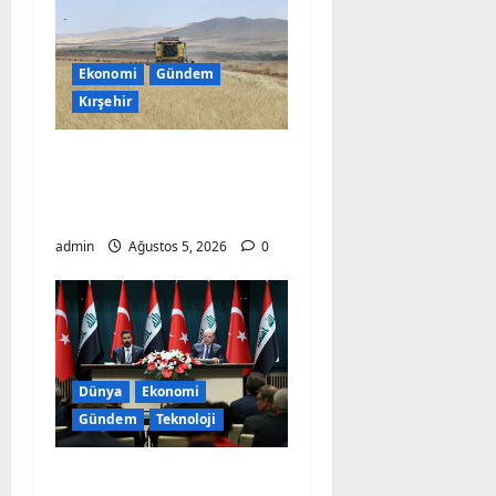
a
t
Ekonomi
Gündem
Kırşehir
i
Bayraktar-2000
o
Buğdayında Rekor
n
Verim
admin
Ağustos 5, 2026
0
Dünya
Ekonomi
Gündem
Teknoloji
Türkiye Kerkük