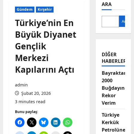
ARA
Gündem
Kırşehir
Türkiye’nin En
Ara
Büyük Diyanet
Gençlik
DIĞER
Merkezi
HABERLER
Kapılarını Açtı
Bayraktar-
2000
admin
Buğdayında
Şubat 20, 2026
Rekor
3 minutes read
Verim
Bunu paylaş:
Türkiye
Kerkük
Petrolüne