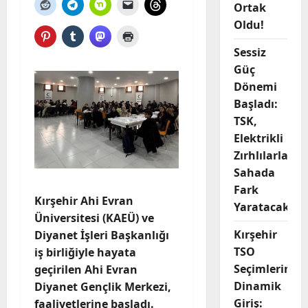
Ortak
Oldu!
Sessiz
Güç
Dönemi
Başladı:
TSK,
Elektrikli
Zırhlılarla
Sahada
Fark
Kırşehir Ahi Evran
Yaratacak
Üniversitesi (KAEÜ) ve
Kırşehir
Diyanet İşleri Başkanlığı
TSO
iş birliğiyle hayata
Seçimlerine
geçirilen Ahi Evran
Dinamik
Diyanet Gençlik Merkezi,
Giriş:
faaliyetlerine başladı.