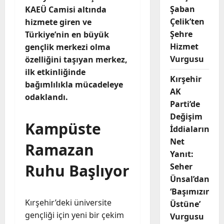
Şaban
KAEÜ Camisi altında
Çelik’ten
hizmete giren ve
Şehre
Türkiye’nin en büyük
Hizmet
gençlik merkezi olma
Vurgusu
özelliğini taşıyan merkez,
ilk etkinliğinde
Kırşehir
bağımlılıkla mücadeleye
AK
odaklandı.
Parti’de
Değişim
Kampüste
İddialarına
Net
Ramazan
Yanıt:
Ruhu Başlıyor
Seher
Ünsal’dan
‘Başımızın
Kırşehir’deki üniversite
Üstüne’
gençliği için yeni bir çekim
Vurgusu