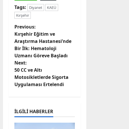
Tags:
Diyanet
KAEÜ
Kırşehir
P
Previous:
Kırşehir Eğitim ve
o
Araştırma Hastanesi’nde
Bir İlk: Hematoloji
s
Uzmanı Göreve Başladı
t
Next:
50 CC ve Altı
n
Motosikletlerde Sigorta
Uygulaması Ertelendi
a
v
i
İLGILI HABERLER
g