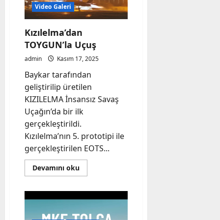
Video Galeri
Kızılelma’dan
TOYGUN’la Uçuş
admin
Kasım 17, 2025
Baykar tarafından
geliştirilip üretilen
KIZILELMA İnsansız Savaş
Uçağın’da bir ilk
gerçekleştirildi.
Kızılelma’nın 5. prototipi ile
gerçekleştirilen EOTS...
Read
Devamını oku
more
about
Kızılelma’dan
TOYGUN’la
Uçuş