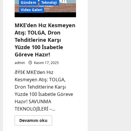
Gündem
Teknoloji
Video Galeri
MKE’den Hız Kesmeyen
Atış: TOLGA, Dron
Tehditlerine Karşı
Yüzde 100 İsabetle
Göreve Hazır!
admin
Kasım 17, 2025
ðŸš€ MKE’den Hız
Kesmeyen Atış: TOLGA,
Dron Tehditlerine Karşı
Yüzde 100 İsabetle Göreve
Hazır! SAVUNMA
TEKNOLOJİLERİ –...
Read
Devamını oku
more
about