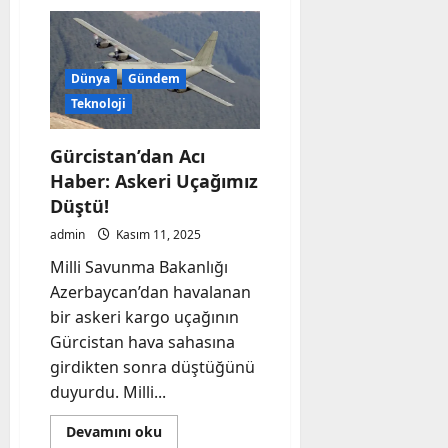
MKE’den
Hız
Kesmeyen
Atış:
TOLGA,
Dron
Dünya
Gündem
Tehditlerine
Karşı
Teknoloji
Yüzde
100
İsabetle
Gürcistan’dan Acı
Göreve
Hazır!
Haber: Askeri Uçağımız
Düştü!
admin
Kasım 11, 2025
Milli Savunma Bakanlığı
Azerbaycan’dan havalanan
bir askeri kargo uçağının
Gürcistan hava sahasına
girdikten sonra düştüğünü
duyurdu. Milli...
Read
Devamını oku
more