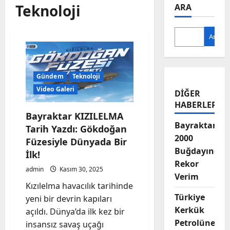
Teknoloji
ARA
Ara
Gündem
Teknoloji
Video Galeri
DIĞER
HABERLER
Bayraktar KIZILELMA
Bayraktar-
Tarih Yazdı: Gökdoğan
2000
Füzesiyle Dünyada Bir
Buğdayında
İlk!
Rekor
admin
Kasım 30, 2025
Verim
Kızılelma havacılık tarihinde
Türkiye
yeni bir devrin kapıları
Kerkük
açıldı. Dünya’da ilk kez bir
Petrolüne
insansız savaş uçağı