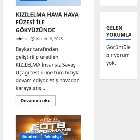
Kişi
Yakalandı
KIZILELMA HAVA HAVA
FÜZESİ İLE
GELEN
GÖKYÜZÜNDE
YORUMLAR
admin
Kasım 19, 2025
Görüntülenec
Baykar tarafından
bir yorum
geliştirilip üretilen
yok.
KIZILELMA İnsansız Savaş
Uçağı testlerine tüm hızıyla
devam ediyor. Atış havadan
karaya atış...
Read
Devamını oku
more
about
KIZILELMA
HAVA
HAVA
FÜZESİ
İLE
GÖKYÜZÜNDE
Gündem
Teknoloji