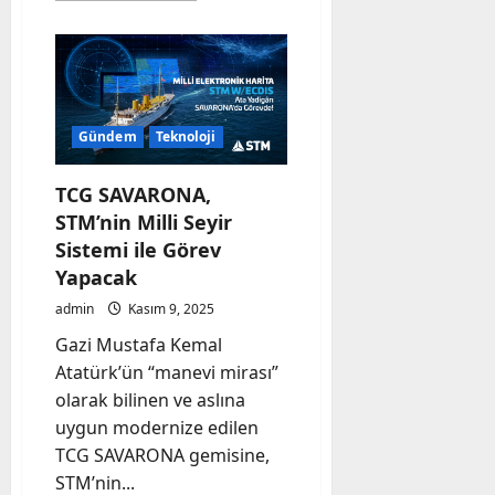
about
Gürcistan’dan
Acı
Haber:
Askeri
Uçağımız
Düştü!
Gündem
Teknoloji
TCG SAVARONA,
STM’nin Milli Seyir
Sistemi ile Görev
Yapacak
admin
Kasım 9, 2025
Gazi Mustafa Kemal
Atatürk’ün “manevi mirası”
olarak bilinen ve aslına
uygun modernize edilen
TCG SAVARONA gemisine,
STM’nin...