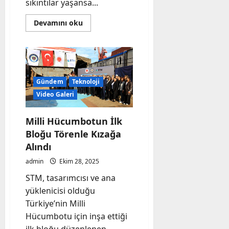
sıkıntılar yaşansa...
Read
Devamını oku
more
about
YENİ
ALTAY
TANKI
ARTIK
TSK
ENVANTERİNDE
Gündem
Teknoloji
Video Galeri
Milli Hücumbotun İlk
Bloğu Törenle Kızağa
Alındı
admin
Ekim 28, 2025
STM, tasarımcısı ve ana
yüklenicisi olduğu
Türkiye’nin Milli
Hücumbotu için inşa ettiği