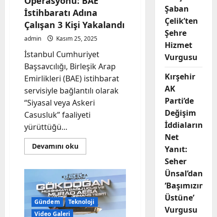
Operasyonu: BAE
Şaban
İstihbaratı Adına
Çelik’ten
Çalışan 3 Kişi Yakalandı
Şehre
admin
Kasım 25, 2025
Hizmet
İstanbul Cumhuriyet
Vurgusu
Başsavcılığı, Birleşik Arap
Kırşehir
Emirlikleri (BAE) istihbarat
AK
servisiyle bağlantılı olarak
Parti’de
“Siyasal veya Askeri
Değişim
Casusluk” faaliyeti
İddialarına
yürüttüğü...
Net
Read
Devamını oku
Yanıt:
more
about
Seher
İstanbul’da
Ünsal’dan
Casusluk
Operasyonu:
‘Başımızın
BAE
İstihbaratı
Üstüne’
Adına
Gündem
Teknoloji
Çalışan
Vurgusu
3
Video Galeri