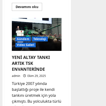
Read
Devamını oku
more
about
TCG
SAVARONA,
STM’nin
Milli
Seyir
Sistemi
ile
Gündem
Teknoloji
Görev
Yapacak
Video Galeri
YENİ ALTAY TANKI
ARTIK TSK
ENVANTERİNDE
admin
Ekim 29, 2025
Türkiye 2007 yılında
başlattığı proje ile kendi
tankını üretmek için yola
çıkmıştı. Bu yolculukta türlü