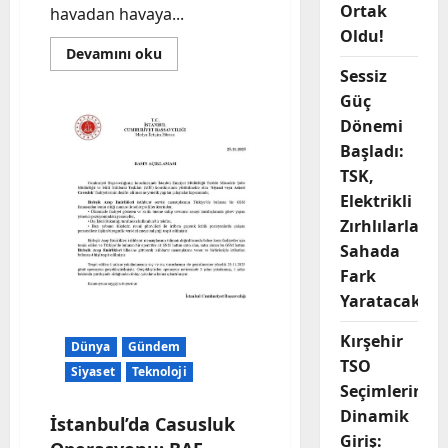
Ortak
havadan havaya...
Oldu!
Read
Devamını oku
more
Sessiz
about
Bayraktar
Güç
KIZILELMA
Tarih
Dönemi
Yazdı:
Başladı:
Gökdoğan
Füzesiyle
TSK,
Dünyada
Bir
Elektrikli
İlk!
Zırhlılarla
Sahada
Fark
Yaratacak
Kırşehir
Dünya
Gündem
TSO
Siyaset
Teknoloji
Seçimlerine
Dinamik
İstanbul’da Casusluk
Giriş: