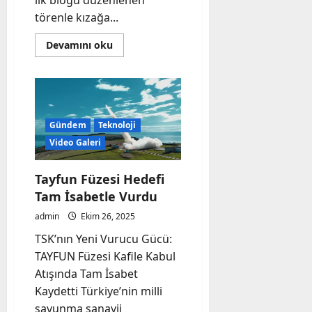
ilk bloğu düzenlenen
törenle kızağa...
Read
Devamını oku
more
about
Milli
Hücumbotun
İlk
Bloğu
Törenle
Kızağa
Gündem
Teknoloji
Alındı
Video Galeri
Tayfun Füzesi Hedefi
Tam İsabetle Vurdu
admin
Ekim 26, 2025
TSK’nın Yeni Vurucu Gücü:
TAYFUN Füzesi Kafile Kabul
Atışında Tam İsabet
Kaydetti Türkiye’nin milli
savunma sanayii