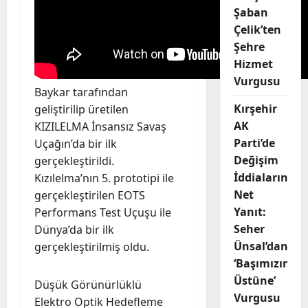
Şaban
Çelik’ten
Şehre
Hizmet
Vurgusu
Baykar tarafından
Kırşehir
geliştirilip üretilen
AK
KIZILELMA İnsansız Savaş
Parti’de
Uçağın’da bir ilk
Değişim
gerçekleştirildi.
İddialarına
Kızılelma’nın 5. prototipi ile
Net
gerçekleştirilen EOTS
Yanıt:
Performans Test Uçuşu ile
Seher
Dünya’da bir ilk
Ünsal’dan
gerçekleştirilmiş oldu.
‘Başımızın
Üstüne’
Düşük Görünürlüklü
Vurgusu
Elektro Optik Hedefleme