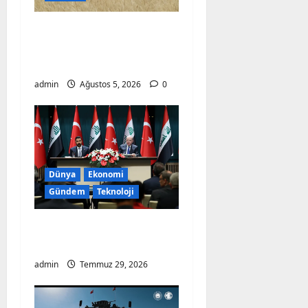
i
Bayraktar-2000
Buğdayında Rekor
o
Verim
n
admin
Ağustos 5, 2026
0
Dünya
Ekonomi
Gündem
Teknoloji
Türkiye Kerkük
Petrolüne Ortak Oldu!
admin
Temmuz 29, 2026