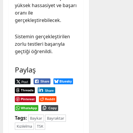
yüksek hassasiyet ve başarı
oranı ile
gerçekleştirebilecek.
Sistemin gerçekleştirilen
zorlu testleri başarıyla
geçtiği öğrenildi.
Paylaş
Bluesky
Post
Share
Threads
Share
Pinterest
Reddit
WhatsApp
Copy
Tags:
Baykar
Bayraktar
Kızılelma
TSK