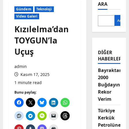
ARA
Gündem
Teknoloji
Video Galeri
Ara
Kızılelma’dan
TOYGUN’la
Uçuş
DIĞER
HABERLER
admin
Bayraktar-
Kasım 17, 2025
2000
1 minute read
Buğdayında
Rekor
Bunu paylaş:
Verim
Türkiye
Kerkük
Petrolüne