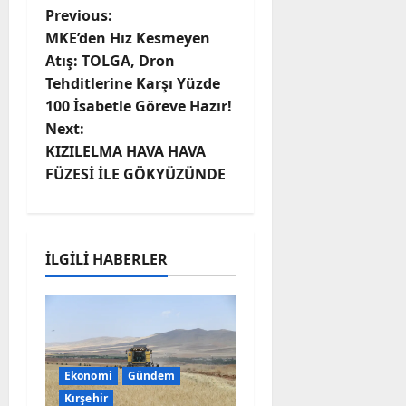
P
Previous:
MKE’den Hız Kesmeyen
o
Atış: TOLGA, Dron
Tehditlerine Karşı Yüzde
s
100 İsabetle Göreve Hazır!
t
Next:
KIZILELMA HAVA HAVA
n
FÜZESİ İLE GÖKYÜZÜNDE
a
v
İLGILI HABERLER
i
g
a
Ekonomi
Gündem
t
Kırşehir