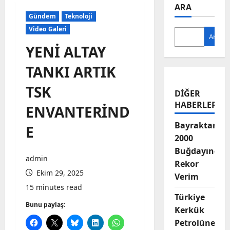
ARA
Gündem
Teknoloji
Video Galeri
Ara
YENİ ALTAY
TANKI ARTIK
TSK
DIĞER
HABERLER
ENVANTERİND
Bayraktar-
E
2000
Buğdayında
admin
Rekor
Ekim 29, 2025
Verim
15 minutes read
Türkiye
Bunu paylaş:
Kerkük
Petrolüne