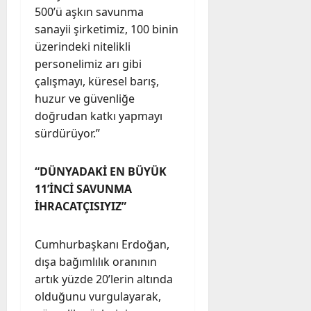
500’ü aşkın savunma
sanayii şirketimiz, 100 binin
üzerindeki nitelikli
personelimiz arı gibi
çalışmayı, küresel barış,
huzur ve güvenliğe
doğrudan katkı yapmayı
sürdürüyor.”
“DÜNYADAKİ EN BÜYÜK
11’İNCİ SAVUNMA
İHRACATÇISIYIZ”
Cumhurbaşkanı Erdoğan,
dışa bağımlılık oranının
artık yüzde 20’lerin altında
olduğunu vurgulayarak,