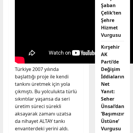
Şaban
Çelik’ten
Şehre
Hizmet
Vurgusu
Kırşehir
AK
Parti’de
Türkiye 2007 yılında
Değişim
başlattığı proje ile kendi
İddialarına
tankını üretmek için yola
Net
çıkmıştı. Bu yolculukta türlü
Yanıt:
sıkıntılar yaşansa da seri
Seher
üretim süreci sürekli
Ünsal’dan
aksayarak zamanı uzatsa
‘Başımızın
da nihayet ALTAY tankı
Üstüne’
envanterdeki yerini aldı.
Vurgusu