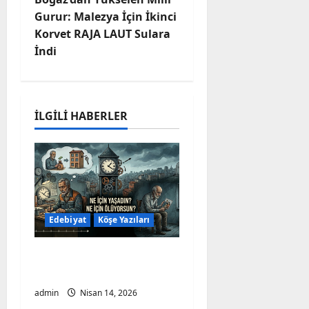
v
Gurur: Malezya İçin İkinci
Korvet RAJA LAUT Sulara
i
İndi
g
a
İLGILI HABERLER
t
i
o
n
Edebiyat
Köşe Yazıları
Ne için Yaşadık? Ne
için Öldük? – Aykut BAŞ
admin
Nisan 14, 2026