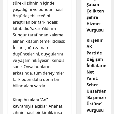
sürekli zihninin içinde
Şaban
yaşadığını ve bundan nasıl
Çelik’ten
özgürleşebileceğini
Şehre
araştıran bir farkındalık
Hizmet
kitabıdır. Yazar Yıldırım
Vurgusu
Sungur tarafından kaleme
Kırşehir
alınan kitabın temel iddiası:
AK
İnsan çoğu zaman
Parti’de
düşüncelerini, duygularını
Değişim
ve yaşam hikâyesini kendisi
İddialarına
sanır. Oysa bunların
Net
arkasında, tüm deneyimleri
Yanıt:
fark eden daha derin bir
Seher
bilinç alanı vardır.
Ünsal’dan
‘Başımızın
Kitap bu alanı “An”
Üstüne’
kavramıyla açıklar. Anahat,
Vurgusu
zihnin nasıl bir kimlik inşa