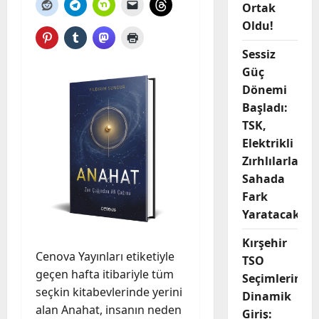
Ortak
Oldu!
Sessiz
Güç
Dönemi
Başladı:
TSK,
Elektrikli
Zırhlılarla
Sahada
Fark
Yaratacak
Kırşehir
Cenova Yayınları etiketiyle
TSO
geçen hafta itibariyle tüm
Seçimlerine
seçkin kitabevlerinde yerini
Dinamik
alan Anahat, insanın neden
Giriş: