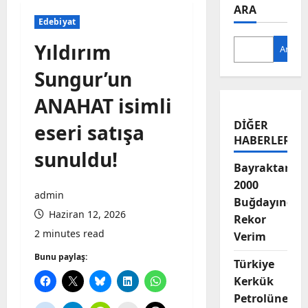
ARA
Edebiyat
Yıldırım
Ara
Sungur’un
ANAHAT isimli
DIĞER
eseri satışa
HABERLER
sunuldu!
Bayraktar-
2000
admin
Buğdayında
Haziran 12, 2026
Rekor
2 minutes read
Verim
Bunu paylaş:
Türkiye
Kerkük
Petrolüne