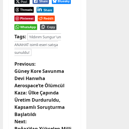
Bluesky
Post
Share
Threads
Share
Pinterest
Reddit
WhatsApp
Copy
Tags:
Yıldırım Sungur'un
ANAHAT isimli eseri satışa
sunuldu!
P
Previous:
Güney Kore Savunma
o
Devi Hanwha
Aerospace’te Ölümcül
s
Kaza: Ülke Çapında
t
Üretim Durduruldu,
Kapsamlı Soruşturma
n
Başlatıldı
Next:
a
Boğaz’dan Yükselen Milli