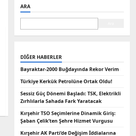
ARA
Ara
DIĞER HABERLER
Bayraktar-2000 Buğdayında Rekor Verim
Türkiye Kerkük Petrolüne Ortak Oldu!
Sessiz Güç Dönemi Başladı: TSK, Elektrikli
Zırhlılarla Sahada Fark Yaratacak
Kırşehir TSO Seçimlerine Dinamik Giriş:
Şaban Çelik’ten Şehre Hizmet Vurgusu
Kırşehir AK Parti’de Değişim İddialarına