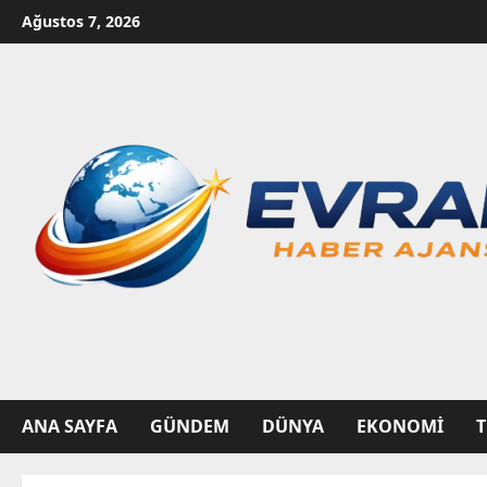
Skip
Ağustos 7, 2026
to
content
ANA SAYFA
GÜNDEM
DÜNYA
EKONOMI
T