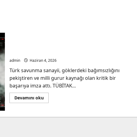
Göklerde Tam Hakimiyet: Milli Hava Füzeleri
GÖKDOĞAN ve BOZDOĞAN’dan Kritik Atış Başarısı
admin
Haziran 4, 2026
Türk savunma sanayii, göklerdeki bağımsızlığını
pekiştiren ve milli gurur kaynağı olan kritik bir
başarıya imza attı. TÜBİTAK...
Read
Devamını oku
more
about
Göklerde
Tam
Hakimiyet:
Milli
Hava
Füzeleri
GÖKDOĞAN