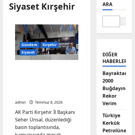
Siyaset Kırşehir
ARA
Ara
Gündem
Kırşehir
Siyaset
DIĞER
HABERLER
Kırşehir AK Parti’de
Bayraktar-
Değişim İddialarına Net
2000
Yanıt: Seher Ünsal’dan
‘Başımızın Üstüne’
Buğdayında
Vurgusu
Rekor
admin
Temmuz 8, 2026
Verim
AK Parti Kırşehir İl Başkanı
Türkiye
Seher Ünsal, düzenlediği
Kerkük
basın toplantısında,
Petrolüne
kamuoyunda merak