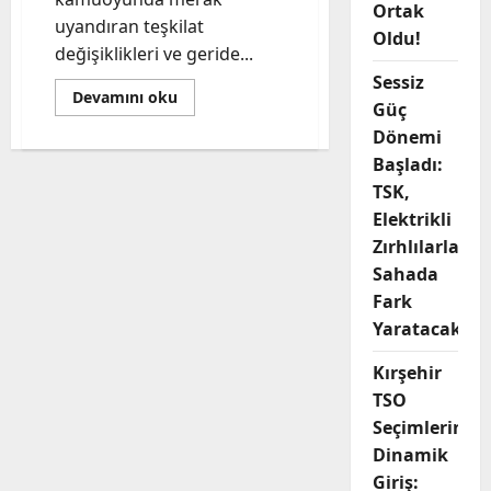
Ortak
uyandıran teşkilat
Oldu!
değişiklikleri ve geride...
Sessiz
Read
Devamını oku
Güç
more
about
Dönemi
Kırşehir
AK
Başladı:
Parti’de
Değişim
TSK,
İddialarına
Elektrikli
Net
Yanıt:
Zırhlılarla
Seher
Ünsal’dan
Sahada
‘Başımızın
Üstüne’
Fark
Vurgusu
Yaratacak
Kırşehir
TSO
Seçimlerine
Dinamik
Giriş: