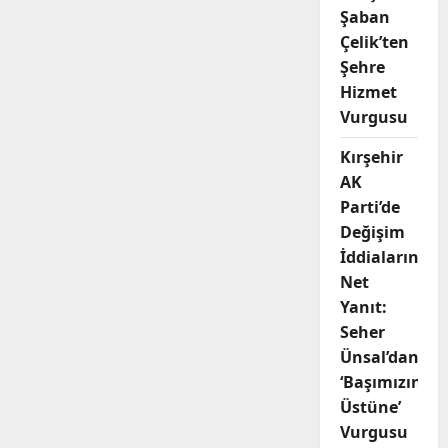
Şaban
Çelik’ten
Şehre
Hizmet
Vurgusu
Kırşehir
AK
Parti’de
Değişim
İddialarına
Net
Yanıt:
Seher
Ünsal’dan
‘Başımızın
Üstüne’
Vurgusu