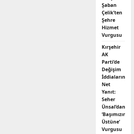
Şaban
Çelik’ten
Şehre
Hizmet
Vurgusu
Kırşehir
AK
Parti’de
Değişim
İddialarına
Net
Yanıt:
Seher
Ünsal’dan
‘Başımızın
Üstüne’
Vurgusu