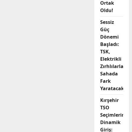
Savunmaya
Ortak
Stratejik
Hamle:
Oldu!
MAP
DUAL
ile
Sessiz
Tek
Güç
Platformda
Çoklu
Dönemi
Misyon
Gücü
Başladı:
TSK,
Elektrikli
Zırhlılarla
Sahada
Fark
Yaratacak
Kırşehir
TSO
Seçimlerine
Dinamik
Giriş: