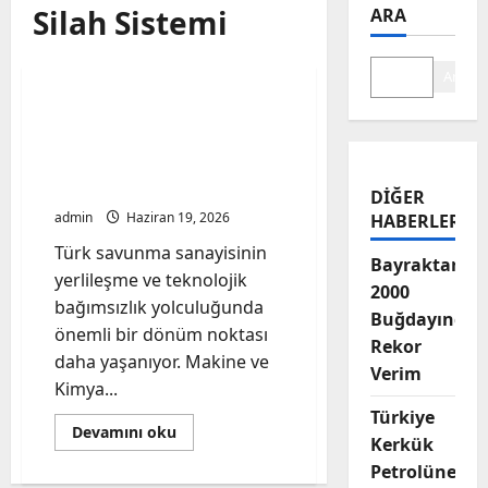
Silah Sistemi
ARA
Gündem
Ara
MKE’den Savunmaya
Stratejik Hamle: MAP
DUAL ile Tek Platformda
Çoklu Misyon Gücü
DIĞER
admin
Haziran 19, 2026
HABERLER
Türk savunma sanayisinin
Bayraktar-
yerlileşme ve teknolojik
2000
bağımsızlık yolculuğunda
Buğdayında
önemli bir dönüm noktası
Rekor
daha yaşanıyor. Makine ve
Verim
Kimya...
Türkiye
Read
Devamını oku
Kerkük
more
about
Petrolüne
MKE’den