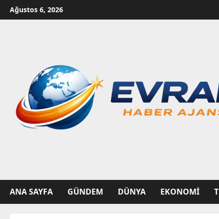
Skip
Ağustos 6, 2026
to
content
ANA SAYFA
GÜNDEM
DÜNYA
EKONOMI
T