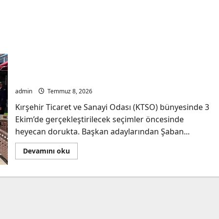
Kırşehir TSO Seçimlerine Dinamik Giriş: Şaban
Çelik’ten Şehre Hizmet Vurgusu
admin
Temmuz 8, 2026
Kırşehir Ticaret ve Sanayi Odası (KTSO) bünyesinde 3
Ekim’de gerçekleştirilecek seçimler öncesinde
heyecan dorukta. Başkan adaylarından Şaban...
Read
Devamını oku
more
about
Kırşehir
TSO
Seçimlerine
Dinamik
Giriş:
Şaban
Çelik’ten
Şehre