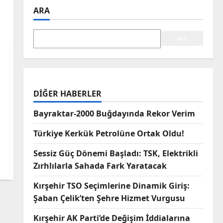
ARA
Ara
DIĞER HABERLER
Bayraktar-2000 Buğdayında Rekor Verim
Türkiye Kerkük Petrolüne Ortak Oldu!
Sessiz Güç Dönemi Başladı: TSK, Elektrikli
Zırhlılarla Sahada Fark Yaratacak
Kırşehir TSO Seçimlerine Dinamik Giriş:
Şaban Çelik’ten Şehre Hizmet Vurgusu
Kırşehir AK Parti’de Değişim İddialarına