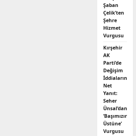
Şaban
Çelik’ten
Şehre
Hizmet
Vurgusu
Kırşehir
AK
Parti’de
Değişim
İddialarına
Net
Yanıt:
Seher
Ünsal’dan
‘Başımızın
Üstüne’
Vurgusu