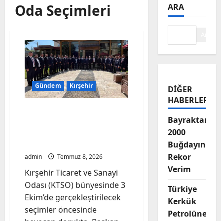
Oda Seçimleri
ARA
Ara
Gündem
Kırşehir
DIĞER
HABERLER
Kırşehir TSO Seçimlerine
Bayraktar-
Dinamik Giriş: Şaban
2000
Çelik’ten Şehre Hizmet
Vurgusu
Buğdayında
Rekor
admin
Temmuz 8, 2026
Verim
Kırşehir Ticaret ve Sanayi
Odası (KTSO) bünyesinde 3
Türkiye
Ekim’de gerçekleştirilecek
Kerkük
seçimler öncesinde
Petrolüne