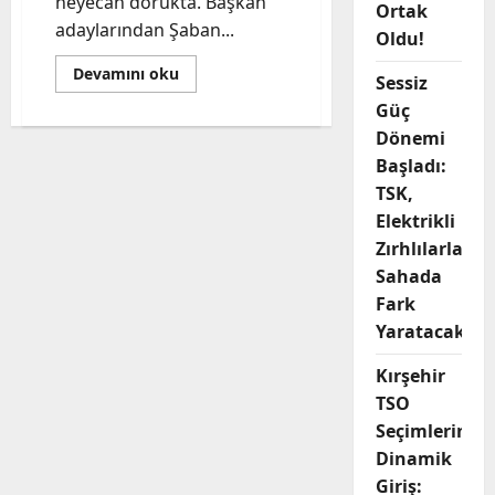
heyecan dorukta. Başkan
Ortak
adaylarından Şaban...
Oldu!
Read
Devamını oku
Sessiz
more
about
Güç
Kırşehir
TSO
Dönemi
Seçimlerine
Başladı:
Dinamik
Giriş:
TSK,
Şaban
Çelik’ten
Elektrikli
Şehre
Hizmet
Zırhlılarla
Vurgusu
Sahada
Fark
Yaratacak
Kırşehir
TSO
Seçimlerine
Dinamik
Giriş: