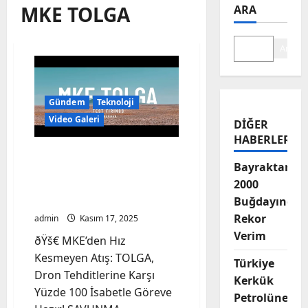
MKE TOLGA
ARA
Ara
Gündem
Teknoloji
Video Galeri
DIĞER
HABERLER
MKE’den Hız Kesmeyen
Bayraktar-
Atış: TOLGA, Dron
2000
Tehditlerine Karşı Yüzde
100 İsabetle Göreve Hazır!
Buğdayında
Rekor
admin
Kasım 17, 2025
Verim
ðŸš€ MKE’den Hız
Kesmeyen Atış: TOLGA,
Türkiye
Dron Tehditlerine Karşı
Kerkük
Yüzde 100 İsabetle Göreve
Petrolüne