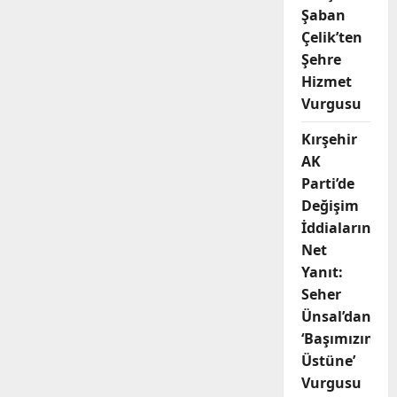
Şaban
Çelik’ten
Şehre
Hizmet
Vurgusu
Kırşehir
AK
Parti’de
Değişim
İddialarına
Net
Yanıt:
Seher
Ünsal’dan
‘Başımızın
Üstüne’
Vurgusu