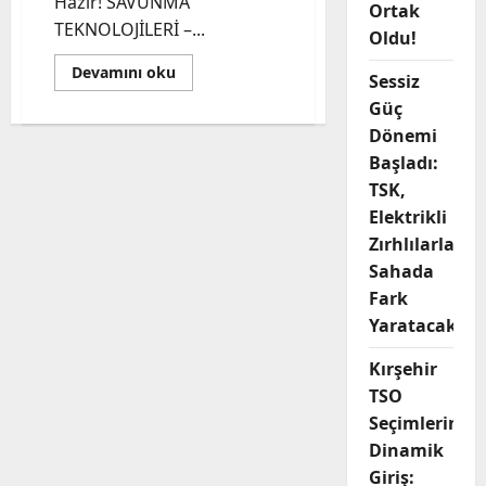
Hazır! SAVUNMA
Ortak
TEKNOLOJİLERİ –...
Oldu!
Read
Devamını oku
Sessiz
more
about
Güç
MKE’den
Hız
Dönemi
Kesmeyen
Başladı:
Atış:
TOLGA,
TSK,
Dron
Tehditlerine
Elektrikli
Karşı
Yüzde
Zırhlılarla
100
İsabetle
Sahada
Göreve
Fark
Hazır!
Yaratacak
Kırşehir
TSO
Seçimlerine
Dinamik
Giriş: