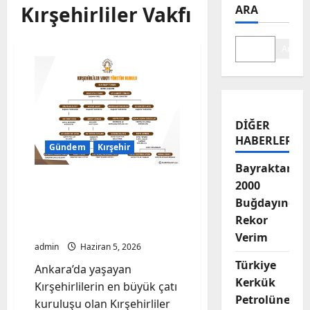
Kırşehirliler Vakfı
ARA
Ara
DIĞER
HABERLER
Gündem
Kırşehir
Bayraktar-
Kırşehirliler Vakfı’nda
2000
Yeni Dönem: 15. Dönem
Buğdayında
Yönetim Kurulu Görev
Rekor
Dağılımı Belli Oldu!
Verim
admin
Haziran 5, 2026
Türkiye
Ankara’da yaşayan
Kerkük
Kırşehirlilerin en büyük çatı
Petrolüne
kuruluşu olan Kırşehirliler