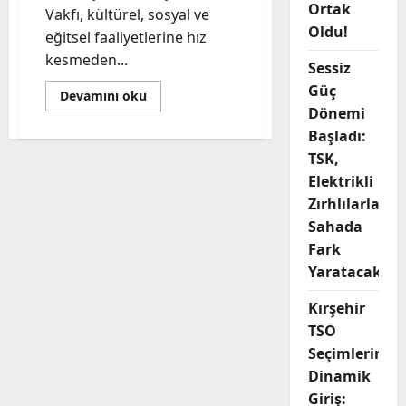
Ortak
Vakfı, kültürel, sosyal ve
Oldu!
eğitsel faaliyetlerine hız
kesmeden...
Sessiz
Güç
Read
Devamını oku
more
Dönemi
about
Kırşehirliler
Başladı:
Vakfı’nda
TSK,
Yeni
Dönem:
Elektrikli
15.
Dönem
Zırhlılarla
Yönetim
Kurulu
Sahada
Görev
Dağılımı
Fark
Belli
Yaratacak
Oldu!
Kırşehir
TSO
Seçimlerine
Dinamik
Giriş: