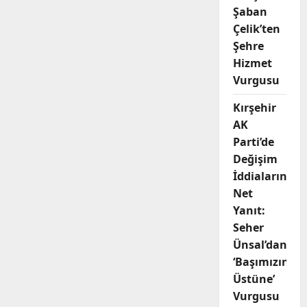
Şaban
Çelik’ten
Şehre
Hizmet
Vurgusu
Kırşehir
AK
Parti’de
Değişim
İddialarına
Net
Yanıt:
Seher
Ünsal’dan
‘Başımızın
Üstüne’
Vurgusu