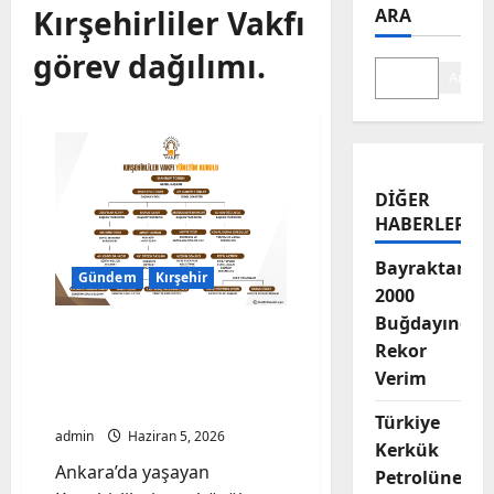
Kırşehirliler Vakfı
ARA
görev dağılımı.
Ara
DIĞER
HABERLER
Bayraktar-
Gündem
Kırşehir
2000
Buğdayında
Kırşehirliler Vakfı’nda
Rekor
Yeni Dönem: 15. Dönem
Verim
Yönetim Kurulu Görev
Dağılımı Belli Oldu!
Türkiye
admin
Haziran 5, 2026
Kerkük
Ankara’da yaşayan
Petrolüne