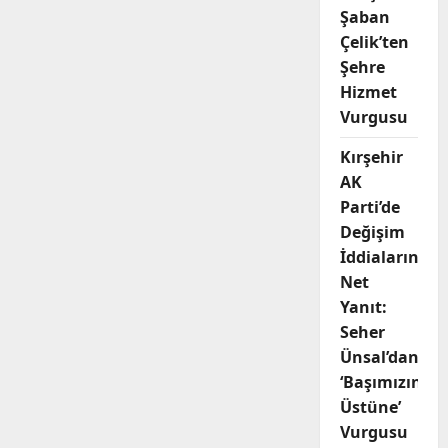
Şaban
Çelik’ten
Şehre
Hizmet
Vurgusu
Kırşehir
AK
Parti’de
Değişim
İddialarına
Net
Yanıt:
Seher
Ünsal’dan
‘Başımızın
Üstüne’
Vurgusu