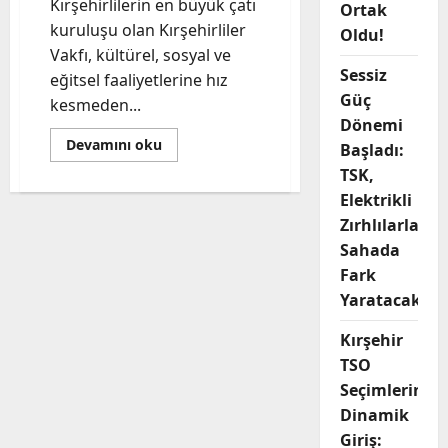
Kırşehirlilerin en büyük çatı
Ortak
kuruluşu olan Kırşehirliler
Oldu!
Vakfı, kültürel, sosyal ve
Sessiz
eğitsel faaliyetlerine hız
Güç
kesmeden...
Dönemi
Read
Devamını oku
Başladı:
more
about
TSK,
Kırşehirliler
Elektrikli
Vakfı’nda
Yeni
Zırhlılarla
Dönem:
15.
Sahada
Dönem
Yönetim
Fark
Kurulu
Görev
Yaratacak
Dağılımı
Belli
Kırşehir
Oldu!
TSO
Seçimlerine
Dinamik
Giriş: