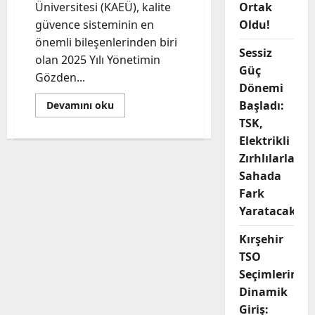
Üniversitesi (KAEÜ), kalite
Ortak
güvence sisteminin en
Oldu!
önemli bileşenlerinden biri
Sessiz
olan 2025 Yılı Yönetimin
Güç
Gözden...
Dönemi
Read
Başladı:
Devamını oku
more
TSK,
about
Kırşehir
Elektrikli
Ahi
Evran
Zırhlılarla
Üniversitesinde
2025
Sahada
Yılı
Fark
YGG
Toplantısı
Yaratacak
Gerçekleşti:
Hedef
Tam
Kırşehir
Kalite
TSO
Seçimlerine
Dinamik
Giriş: