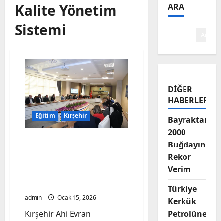
Kalite Yönetim
ARA
Sistemi
Ara
DIĞER
HABERLER
Eğitim
Kırşehir
Bayraktar-
2000
Kırşehir Ahi Evran
Buğdayında
Üniversitesinde 2025 Yılı
Rekor
YGG Toplantısı
Verim
Gerçekleşti: Hedef Tam
Kalite
Türkiye
admin
Ocak 15, 2026
Kerkük
Kırşehir Ahi Evran
Petrolüne