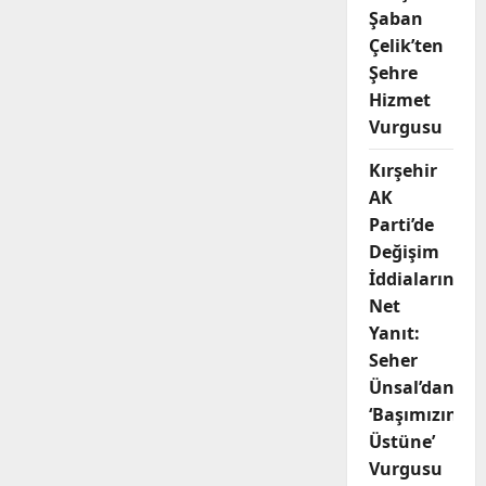
Şaban
Çelik’ten
Şehre
Hizmet
Vurgusu
Kırşehir
AK
Parti’de
Değişim
İddialarına
Net
Yanıt:
Seher
Ünsal’dan
‘Başımızın
Üstüne’
Vurgusu