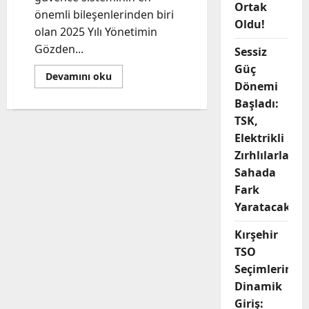
Ortak
önemli bileşenlerinden biri
Oldu!
olan 2025 Yılı Yönetimin
Gözden...
Sessiz
Güç
Read
Devamını oku
more
Dönemi
about
Başladı:
Kırşehir
Ahi
TSK,
Evran
Üniversitesinde
Elektrikli
2025
Yılı
Zırhlılarla
YGG
Sahada
Toplantısı
Gerçekleşti:
Fark
Hedef
Tam
Yaratacak
Kalite
Kırşehir
TSO
Seçimlerine
Dinamik
Giriş: