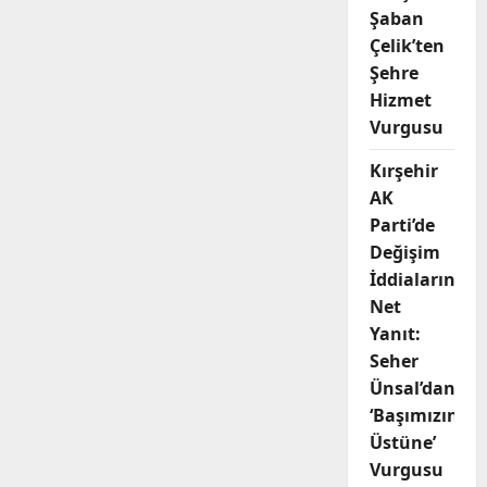
Şaban
Çelik’ten
Şehre
Hizmet
Vurgusu
Kırşehir
AK
Parti’de
Değişim
İddialarına
Net
Yanıt:
Seher
Ünsal’dan
‘Başımızın
Üstüne’
Vurgusu