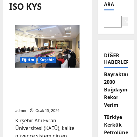
ISO KYS
ARA
Ara
DIĞER
Eğitim
Kırşehir
HABERLER
Bayraktar-
Kırşehir Ahi Evran
2000
Üniversitesinde 2025 Yılı
YGG Toplantısı
Buğdayında
Gerçekleşti: Hedef Tam
Rekor
Kalite
Verim
admin
Ocak 15, 2026
Türkiye
Kırşehir Ahi Evran
Kerkük
Üniversitesi (KAEÜ), kalite
Petrolüne
güvence sisteminin en