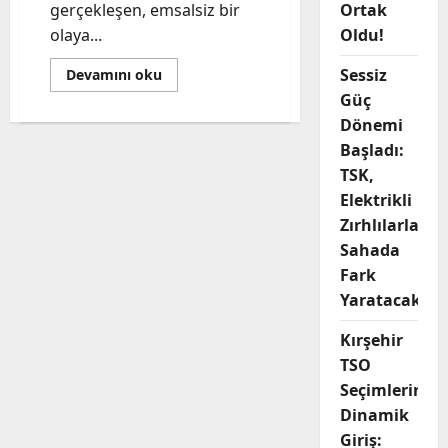
gerçekleşen, emsalsiz bir
Ortak
olaya...
Oldu!
Read
Sessiz
Devamını oku
more
Güç
about
Yeni
Dönemi
Savaş
Çağının
Başladı:
Şafağı:
Sudan
TSK,
Semalarında
Elektrikli
AKINCI
Düellosu
Zırhlılarla
Sahada
Fark
Yaratacak
Kırşehir
TSO
Seçimlerine
Dinamik
Giriş: