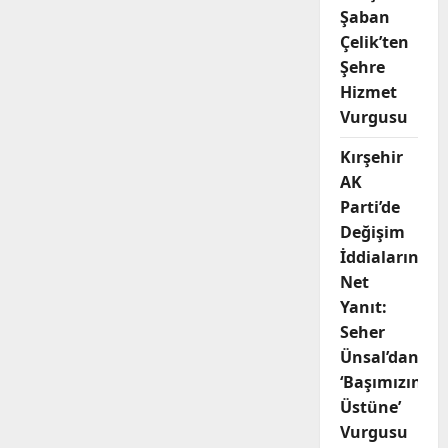
Şaban
Çelik’ten
Şehre
Hizmet
Vurgusu
Kırşehir
AK
Parti’de
Değişim
İddialarına
Net
Yanıt:
Seher
Ünsal’dan
‘Başımızın
Üstüne’
Vurgusu