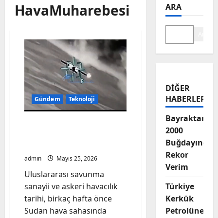
HavaMuharebesi
ARA
Ara
DIĞER
HABERLER
Gündem
Teknoloji
Bayraktar-
Yeni Savaş Çağının Şafağı:
2000
Sudan Semalarında
Buğdayında
AKINCI Düellosu
Rekor
admin
Mayıs 25, 2026
Verim
Uluslararası savunma
sanayii ve askeri havacılık
Türkiye
tarihi, birkaç hafta önce
Kerkük
Sudan hava sahasında
Petrolüne