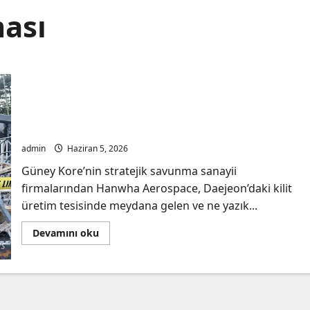
ası
Güney Kore Savunma Devi Hanwha Aerospace’te
Ölümcül Kaza: Ülke Çapında Üretim Durduruldu,
Kapsamlı Soruşturma Başlatıldı
admin
Haziran 5, 2026
Güney Kore’nin stratejik savunma sanayii
firmalarından Hanwha Aerospace, Daejeon’daki kilit
üretim tesisinde meydana gelen ve ne yazık...
Read
Devamını oku
more
about
Güney
Kore
Savunma
Devi
Hanwha
Aerospace’te