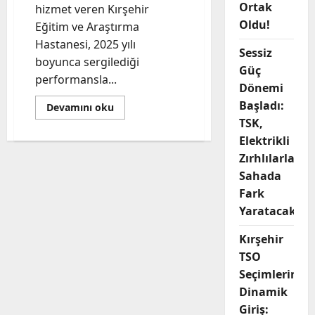
Ortak
hizmet veren Kırşehir
Oldu!
Eğitim ve Araştırma
Hastanesi, 2025 yılı
Sessiz
boyunca sergilediği
Güç
performansla...
Dönemi
Başladı:
Read
Devamını oku
more
TSK,
about
Kırşehir
Elektrikli
Eğitim
ve
Zırhlılarla
Araştırma
Sahada
Hastanesi
2025
Fark
Yılında
1.4
Yaratacak
Milyon
Hastaya
Şifa
Kırşehir
Oldu
TSO
Seçimlerine
Dinamik
Giriş: