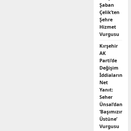
Şaban
Çelik’ten
Şehre
Hizmet
Vurgusu
Kırşehir
AK
Parti’de
Değişim
İddialarına
Net
Yanıt:
Seher
Ünsal’dan
‘Başımızın
Üstüne’
Vurgusu