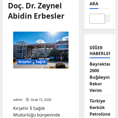
Doç. Dr. Zeynel
ARA
Abidin Erbesler
Ara
DIĞER
HABERLER
Kırşehir
Sağlık
Bayraktar-
2000
Kırşehir Eğitim ve
Buğdayında
Araştırma Hastanesi 2025
Rekor
Yılında 1.4 Milyon
Verim
Hastaya Şifa Oldu
admin
Ocak 15, 2026
Türkiye
Kerkük
Kırşehir İl Sağlık
Petrolüne
Müdürlüğü bünyesinde