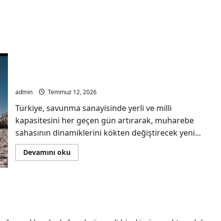
Sessiz Güç Dönemi Başladı: TSK, Elektrikli
Zırhlılarla Sahada Fark Yaratacak
admin
Temmuz 12, 2026
Türkiye, savunma sanayisinde yerli ve milli
kapasitesini her geçen gün artırarak, muharebe
sahasının dinamiklerini kökten değiştirecek yeni...
Read
Devamını oku
more
about
Sessiz
Güç
Dönemi
ile Tek Platformda Çoklu Misyon Gücü
Başladı:
TSK,
Elektrikli
Zırhlılarla
Sahada