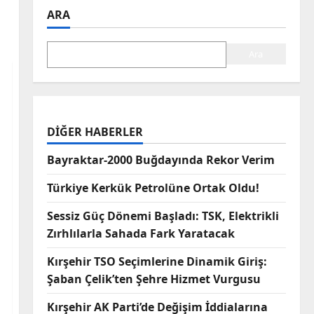
ARA
Ara
DIĞER HABERLER
Bayraktar-2000 Buğdayında Rekor Verim
Türkiye Kerkük Petrolüne Ortak Oldu!
Sessiz Güç Dönemi Başladı: TSK, Elektrikli
Zırhlılarla Sahada Fark Yaratacak
Kırşehir TSO Seçimlerine Dinamik Giriş:
Şaban Çelik’ten Şehre Hizmet Vurgusu
Kırşehir AK Parti’de Değişim İddialarına