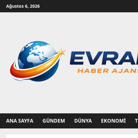
Skip
Ağustos 6, 2026
to
content
ANA SAYFA
GÜNDEM
DÜNYA
EKONOMI
T