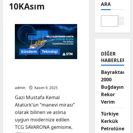
10KAsım
ARA
Ara
Gündem
Teknoloji
DIĞER
HABERLER
TCG SAVARONA, STM’nin
Bayraktar-
Milli Seyir Sistemi ile
2000
Görev Yapacak
Buğdayında
admin
Kasım 9, 2025
Rekor
Gazi Mustafa Kemal
Verim
Atatürk’ün “manevi mirası”
olarak bilinen ve aslına
Türkiye
uygun modernize edilen
Kerkük
TCG SAVARONA gemisine,
Petrolüne