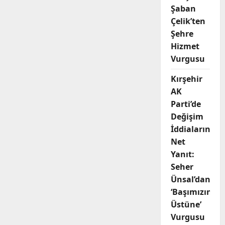
Şaban
Çelik’ten
Şehre
Hizmet
Vurgusu
Kırşehir
AK
Parti’de
Değişim
İddialarına
Net
Yanıt:
Seher
Ünsal’dan
‘Başımızın
Üstüne’
Vurgusu