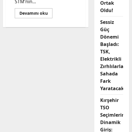
STM’nin...
Ortak
Oldu!
Read
Devamını oku
more
about
Sessiz
TCG
Güç
SAVARONA,
STM’nin
Dönemi
Milli
Seyir
Başladı:
Sistemi
ile
TSK,
Görev
Yapacak
Elektrikli
Zırhlılarla
Sahada
Fark
Yaratacak
Kırşehir
TSO
Seçimlerine
Dinamik
Giriş: